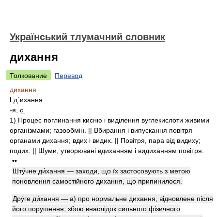
Український тлумачний словник
дихання
Толкование
Перевод
дихання
I
д`ихання
-я,
с.
1)
Процес поглинання кисню і виділення вуглекислоти живими
організмами; газообмін. || Вбирання і випускання повітря
органами дихання; вдих і видих. || Повітря, пара від видиху;
подих. || Шуми, утворювані вдиханням і видиханням повітря.
••
Шту́чне ди́хання — заходи, що їх застосовують з метою
поновлення самостійного дихання, що припинилося.
Дру́ге ди́хання — а) про нормальне дихання, відновлене після
його порушення, збою внаслідок сильного фізичного