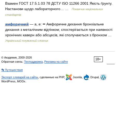
Взамен ГОСТ 17.5.1.03 78 ДСТУ ISO 11266 2001 Якість ґрунту.
Настанови щодо лабораторного… …
Покажчик національних
стандартів
амфоричний
— а, е: •• Амфоричне дихання бронхіальне
дихання з металічним відтінком; спостерігається при наявності
хронічних каверн або абсцесів, які сполучаються з бронхом …
Український тлумачний словник
© Академик, 2000-2026
18+
Обратная связь:
Техподдержка
,
Реклама на сайте
👣 Путешествия
Экспорт словарей на сайты
, сделанные на PHP,
Joomla,
Drupal,
WordPress, MODx.