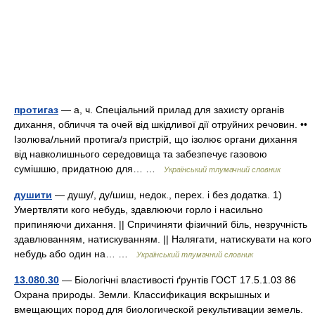
протигаз
— а, ч. Спеціальний прилад для захисту органів
дихання, обличчя та очей від шкідливої дії отруйних речовин. ••
Ізолюва/льний протига/з пристрій, що ізолює органи дихання
від навколишнього середовища та забезпечує газовою
сумішшю, придатною для… …
Український тлумачний словник
душити
— душу/, ду/шиш, недок., перех. і без додатка. 1)
Умертвляти кого небудь, здавлюючи горло і насильно
припиняючи дихання. || Спричиняти фізичний біль, незручність
здавлюванням, натискуванням. || Налягати, натискувати на кого
небудь або один на… …
Український тлумачний словник
13.080.30
— Біологічні властивості ґрунтів ГОСТ 17.5.1.03 86
Охрана природы. Земли. Классификация вскрышных и
вмещающих пород для биологической рекультивации земель.