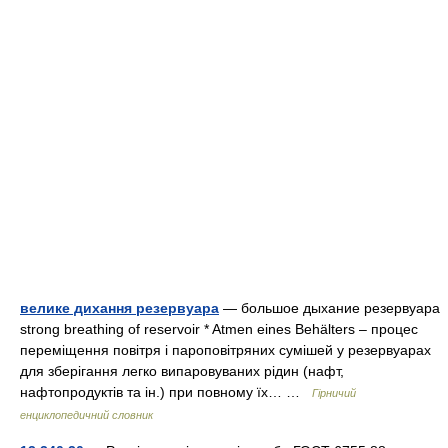
велике дихання резервуара
— большое дыхание резервуара
strong breathing of reservoir * Atmen eines Behälters – процес
переміщення повітря і пароповітряних сумішей у резервуарах
для зберігання легко випаровуваних рідин (нафт,
нафтопродуктів та ін.) при повному їх… …
Гірничий
енциклопедичний словник