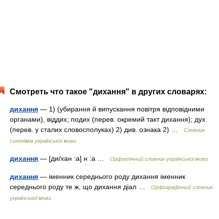
Смотреть что такое "дихання" в других словарях:
дихання
— 1) (убирання й випускання повітря відповідними
органами), віддих; подих (перев. окремий такт дихання); дух
(перев. у сталих словосполуках) 2) див. ознака 2) …
Словник
синонімів української мови
дихання
— [ди/хан :а] н :а …
Орфоепічний словник української мови
дихання
— іменник середнього роду дихання іменник
середнього роду те ж, що дихання діал …
Орфографічний словник
української мови