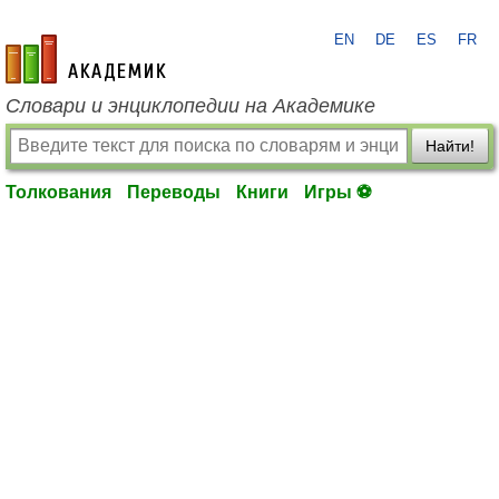
EN
DE
ES
FR
academic.ru
Словари и энциклопедии на Академике
Найти!
Толкования
Переводы
Книги
Игры ⚽