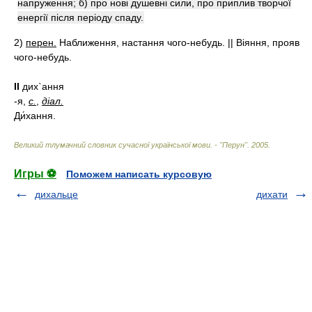
напруження; б) про нові душевні сили, про приплив творчої
енергії після періоду спаду.
2)
перен.
Наближення, настання чого-небудь. || Віяння, прояв
чого-небудь.
II
дих`ання
-я,
с.
,
діал.
Ди́хання.
Великий тлумачний словник сучасної української мови. - "Перун"
.
2005
.
Игры ⚽
Поможем написать курсовую
дихальце
дихати