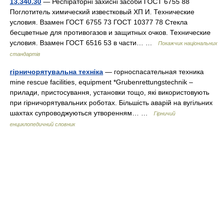
13.340.30
— Респіраторні захисні засоби ГОСТ 6755 88
Поглотитель химический известковый ХП И. Технические
условия. Взамен ГОСТ 6755 73 ГОСТ 10377 78 Стекла
бесцветные для противогазов и защитных очков. Технические
условия. Взамен ГОСТ 6516 53 в части… …
Покажчик національних
стандартів
гірничорятувальна техніка
— горноспасательная техника
mine rescue facilities, equipment *Grubenrettungstechnik –
прилади, пристосування, установки тощо, які використовують
при гірничорятувальних роботах. Більшість аварій на вугільних
шахтах супроводжуються утворенням… …
Гірничий
енциклопедичний словник